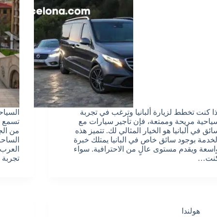
ذا كنت تخطط لزيارة ألبانيا وترغب في تجربة
السياحة
ياحية مريحة وممتعة، فإن تأجير سيارات مع
تسمع ك
ائق في ألبانيا هو الخيار المثالي لك. تتميز هذه
من الج
لخدمة بوجود سائق خاص في البانيا يمتلك خبرة
الساحر
اسعة ويقدم مستوى عالٍ من الاحترافية. سواء
العرب ه
نت…
تجربة
هولندا