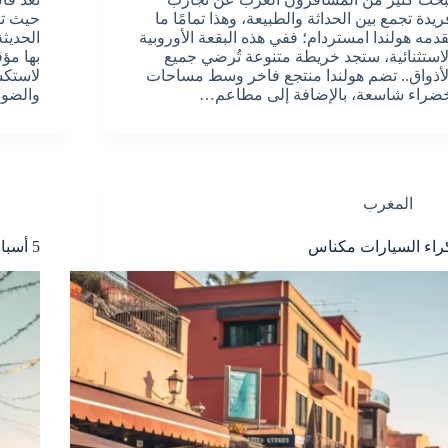
ريدة تجمع بين الحداثة والطبيعة، وهذا تمامًا ما
حيث تم
قدمه هولندا امستردام؛ ففي هذه البقعة الأوروبية
الحديثة
لاستثنائية، ستجد خريطة متنوعة تُرضي جميع
بها مؤ
لأذواق.. تضم هولندا منتجع فاخر وسط مساحات
لاستكشا
ضراء شاسعة، بالإضافة إلى مطاعم…
والضوا
المغرب
راء السيارات مكناس
5 أسباب لاختيار كراء السيارات الرباط