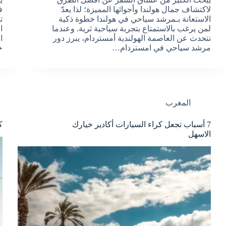
لاكتشاف جمال هولندا وأجوائها المميزة؛ لذا يعدّ
ف
الاستعانة بـمرشد سياحي في هولندا خطوة ذكية
ت
لمن يرغب بالاستمتاع بتجربة سياحية ثرية. وعندما
ا
نتحدث عن العاصمة الهولندية أمستردام، يبرز دور
ا
مرشد سياحي في امستردام…
خ
المغرب
7 أسباب تجعل كراء السيارات أكادير خيارك
ك
الاسهل