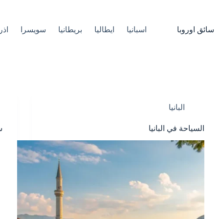
لتجاوز
لى
لمحتوى
سائق اوروبا
اسبانيا
ايطاليا
بريطانيا
سويسرا
اذر
البانيا
السياحة في البانيا
س