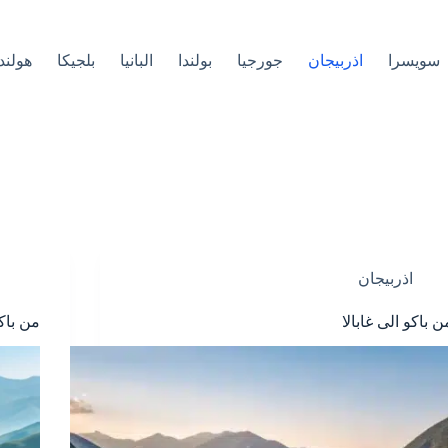
سويسرا
اذربيجان
جورجيا
بولندا
البانيا
بلجيكا
هولند
اذربيجان
ن باكو الى غابالا
من باك