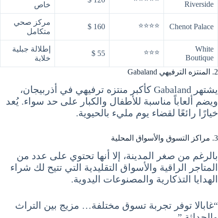
Riverside
خاص
مركز صحي
⭐⭐⭐⭐
160 $
Chenot Palace
متكامل
White
إطلالة جبلية
⭐⭐⭐
55 $
Boutique
خلابة
2. المنتزه الترفيهي Gabaland
يشتهر Gabaland كأكبر منتزه ترفيهي في أذربيجان،
ويضم ألعاباً مناسبة للأطفال والكبار على حد سواء. يُعد
خيارًا رائعًا لقضاء يوم مليء بالحيوية.
3. مراكز التسوق والأسواق المحلية
بالرغم من صغر المدينة، إلا أنها تحتوي على عدد من
المتاجر الراقية والأسواق التقليدية التي تتيح لك شراء
الهدايا التذكارية والمصنوعات اليدوية.
“غابالا توفر تجربة تسوق مختلفة… مزيج بين التراث
والحداثة.”