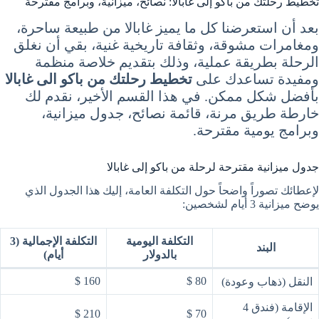
تخطيط رحلتك من باكو إلى غابالا: نصائح، ميزانية، وبرامج مقترحة
بعد أن استعرضنا كل ما يميز غابالا من طبيعة ساحرة،
ومغامرات مشوقة، وثقافة تاريخية غنية، بقي أن نغلق
الرحلة بطريقة عملية، وذلك بتقديم خلاصة منظمة
ومفيدة تساعدك على
تخطيط رحلتك من باكو الى غابالا
بأفضل شكل ممكن. في هذا القسم الأخير، نقدم لك
خارطة طريق مرنة، قائمة نصائح، جدول ميزانية،
وبرامج يومية مقترحة.
جدول ميزانية مقترحة لرحلة من باكو إلى غابالا
لإعطائك تصوراً واضحاً حول التكلفة العامة، إليك هذا الجدول الذي
يوضح ميزانية 3 أيام لشخصين:
التكلفة اليومية
التكلفة الإجمالية (3
البند
بالدولار
أيام)
160 $
80 $
النقل (ذهاب وعودة)
الإقامة (فندق 4
210 $
70 $