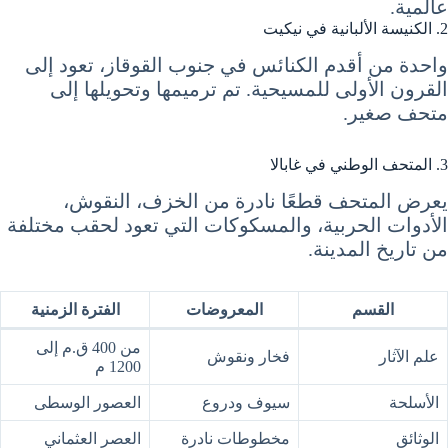
عالمية.
2. الكنيسة الألبانية في نيكيت
واحدة من أقدم الكنائس في جنوب القوقاز، تعود إلى
القرون الأولى للمسيحية. تم ترميمها وتحويلها إلى
متحف صغير.
3. المتحف الوطني في غابالا
يعرض المتحف قطعًا نادرة من الخزف، النقوش،
الأدوات الحربية، والمسكوكات التي تعود لحقب مختلفة
من تاريخ المدينة.
القسم
المعروضات
الفترة الزمنية
من 400 ق.م إلى
علم الآثار
فخار ونقوش
1200 م
الأسلحة
سيوف ودروع
العصور الوسطى
الوثائق
مخطوطات نادرة
العصر العثماني