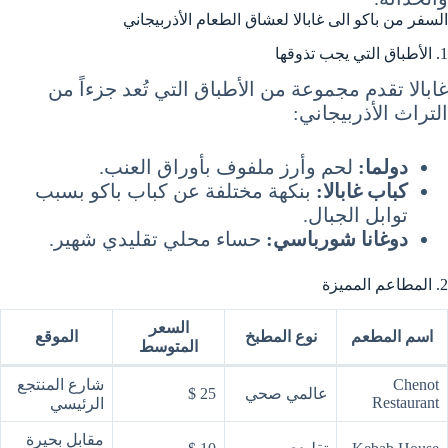
السفر من باكو الى غابالا لعشاق الطعام الأذربيجاني
1. الأطباق التي يجب تذوقها
غابالا تقدم مجموعة من الأطباق التي تُعد جزءاً من
التراث الأذربيجاني:
دولما:
لحم وأرز ملفوف بأوراق العنب.
كباب غابالا:
بنكهة مختلفة عن كباب باكو بسبب
توابل الجبال.
دوغانا شورباسي:
حساء محلي تقليدي شهير.
2. المطاعم المميزة
السعر
اسم المطعم
نوع المطبخ
الموقع
المتوسط
Chenot
شارع المنتجع
عالمي صحي
25 $
Restaurant
الرئيسي
مقابل بحيرة