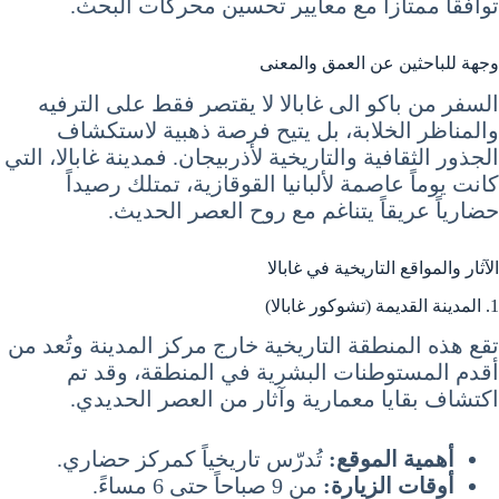
توافقاً ممتازاً مع معايير تحسين محركات البحث.
وجهة للباحثين عن العمق والمعنى
السفر من باكو الى غابالا لا يقتصر فقط على الترفيه
والمناظر الخلابة، بل يتيح فرصة ذهبية لاستكشاف
الجذور الثقافية والتاريخية لأذربيجان. فمدينة غابالا، التي
كانت يوماً عاصمة لألبانيا القوقازية، تمتلك رصيداً
حضارياً عريقاً يتناغم مع روح العصر الحديث.
الآثار والمواقع التاريخية في غابالا
1. المدينة القديمة (تشوكور غابالا)
تقع هذه المنطقة التاريخية خارج مركز المدينة وتُعد من
أقدم المستوطنات البشرية في المنطقة، وقد تم
اكتشاف بقايا معمارية وآثار من العصر الحديدي.
أهمية الموقع:
تُدرّس تاريخياً كمركز حضاري.
أوقات الزيارة:
من 9 صباحاً حتى 6 مساءً.