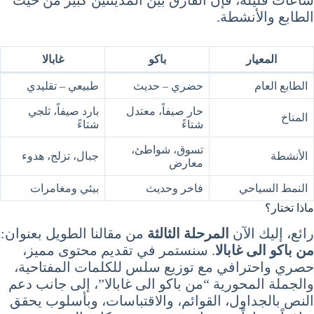
ساعات قليلة، فإن الفارق بين المدينتين كبير من حيث
الطابع والأنشطة.
المعيار
باكو
غابالا
الطابع العام
حضري – حديث
طبيعي – تقليدي
حار صيفاً، معتدل
بارد صيفاً، ثلجي
المناخ
شتاءً
شتاءً
تسوق، شواطئ،
الأنشطة
جبال، تزلج، هدوء
معارض
النمط السياحي
فاخر وحديث
بيئي ومغامرات
ماذا تختار؟
رائع، إليك الآن
المرحلة الثالثة
من مقالنا الطويل بعنوان:
من باكو الى غابالا
. سنستمر في تقديم محتوى مميز،
حصري واحترافي مع توزيع سلس للكلمات المفتاحية،
والجملة المحورية “من باكو الى غابالا”، إلى جانب دعم
النص بالجداول، القوائم، والاقتباسات، وبأسلوب يحقق