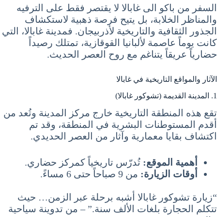
السفر من باكو الى غابالا لا يقتصر فقط على الترفيه
والمناظر الخلابة، بل يتيح فرصة ذهبية لاستكشاف
الجذور الثقافية والتاريخية لأذربيجان. فمدينة غابالا، التي
كانت يوماً عاصمة لألبانيا القوقازية، تمتلك رصيداً
حضارياً عريقاً يتناغم مع روح العصر الحديث.
الآثار والمواقع التاريخية في غابالا
1. المدينة القديمة (تشوكور غابالا)
تقع هذه المنطقة التاريخية خارج مركز المدينة وتُعد من
أقدم المستوطنات البشرية في المنطقة، وقد تم
اكتشاف بقايا معمارية وآثار من العصر الحديدي.
أهمية الموقع:
تُدرّس تاريخياً كمركز حضاري.
أوقات الزيارة:
من 9 صباحاً حتى 6 مساءً.
“زيارة تشوكور غابالا أشبه برحلة عبر الزمن… حيث
تتكلم الحجارة بلغات الألف سنة.” – من تدوينة سياحية