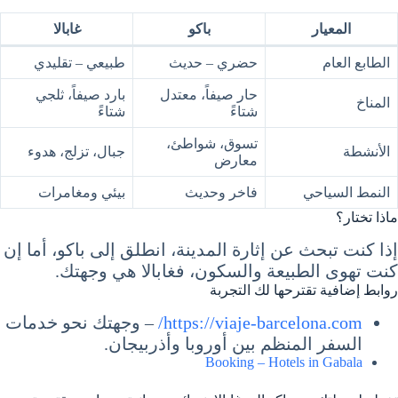
المعيار
باكو
غابالا
الطابع العام
حضري – حديث
طبيعي – تقليدي
حار صيفاً، معتدل
بارد صيفاً، ثلجي
المناخ
شتاءً
شتاءً
تسوق، شواطئ،
الأنشطة
جبال، تزلج، هدوء
معارض
النمط السياحي
فاخر وحديث
بيئي ومغامرات
ماذا تختار؟
إذا كنت تبحث عن إثارة المدينة، انطلق إلى باكو، أما إن
كنت تهوى الطبيعة والسكون، فغابالا هي وجهتك.
روابط إضافية تقترحها لك التجربة
https://viaje-barcelona.com/
– وجهتك نحو خدمات
السفر المنظم بين أوروبا وأذربيجان.
Booking – Hotels in Gabala