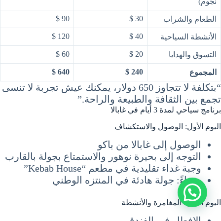
نجوم)
90 $
30 $
الطعام والشراب
120 $
40 $
الأنشطة السياحية
60 $
20 $
التسوق والهدايا
640 $
240 $
المجموع
“بتكلفة لا تتجاوز 650 دولار، يمكنك عيش تجربة لا تنسى
تجمع بين الثقافة والطبيعة والراحة.”
برنامج سياحي لمدة 3 أيام في غابالا
اليوم الأول: الوصول والاستكشاف
الوصول إلى غابالا من باكو
التوجه إلى بحيرة نوهور والاستمتاع بجولة بالقارب
وجبة غداء تقليدية في مطعم “Kebab House”
مساءً: جولة هادئة في المنتزه الوطني
اليوم الثاني: المغامرة والأنشطة
الإفطار في الفندق