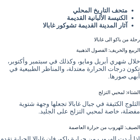
متحف التاريخ المحلي
الكنيسة الألبانية القديمة
آثار المدينة القديمة تشوكور غابالا
رحلة من باكو الى غابالا
الربيع والخريف: الفصول الذهبية
خلال شهري أبريل ومايو، وكذلك في سبتمبر وأكتوبر،
تكون درجات الحرارة معتدلة، والمناظر الطبيعية في
أبهى صورها.
الشتاء: لمحبي التزلج
الثلوج الكثيفة في جبال غابالا تجعلها وجهة شتوية
مفضلة، خاصة لمحبي التزلج على الجليد.
الصيف: للهروب من حرارة العاصمة
إذا أردت الهروب من حرارة باكو، فإن غابالا الجبلية تقدم