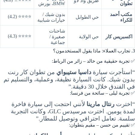
طريق واد لاو
تطوان
BMW، بورش
مكتب أحمد
بدون شيك /
⭐⭐⭐⭐ (4.2)
حي الطوابل
للكراء
خيارات شبابية
شاحنات
⭐⭐⭐⭐ (4.3)
اكسبريس كار
حي الولاية
صغيرة /
جماعية
3. تجارب العملاء: ماذا يقول المستخدمون؟
✅ تجربة حقيقية من خالد – زائر من الرباط:
“استأجرت سيارة
داسيا ستيبواي
من تطوان كار رنت
بدون شيك. كانت السيارة نظيفة، وعملية، والتسليم تم
في الفندق خلال 30 دقيقة.”
✅ تجربة ليلى – سائحة من فرنسا:
“اخترت
رنتال مارينا
لأنني احتجت إلى سيارة فاخرة
لمدة يومين. اخترت مرسيدس GLC، وكانت التجربة
سلسة. تعامل احترافي وتوصيل للمطار.”
✅ تقييم من حسن – مقيم بتطوان: