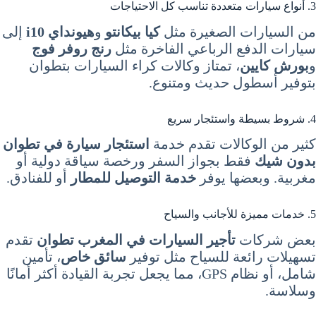
3. أنواع سيارات متعددة تناسب كل الاحتياجات
من السيارات الصغيرة مثل
كيا بيكانتو
و
هيونداي i10
إلى
سيارات الدفع الرباعي الفاخرة مثل
رنج روفر فوج
و
بورش كايين
، تمتاز وكالات كراء السيارات بتطوان
بتوفير أسطول حديث ومتنوع.
4. شروط بسيطة واستئجار سريع
كثير من الوكالات تقدم خدمة
استئجار سيارة في تطوان
بدون شيك
فقط بجواز السفر ورخصة سياقة دولية أو
مغربية. وبعضها يوفر
خدمة التوصيل للمطار
أو للفنادق.
5. خدمات مميزة للأجانب والسياح
بعض شركات
تأجير السيارات في المغرب تطوان
تقدم
تسهيلات رائعة للسياح مثل توفير
سائق خاص
، تأمين
شامل، أو نظام GPS، مما يجعل تجربة القيادة أكثر أمانًا
وسلاسة.