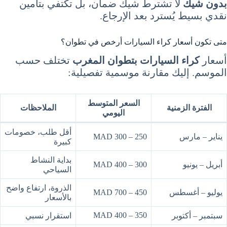
بدون شيك
لا تشترط شيك ضمان، بل تكتفي بتأمين
نقدي بسيط يُسترد بعد الإرجاع.
متى تكون أسعار كراء السيارات أرخص في تطوان؟
أسعار
كراء السيارات بتطوان المغرب
تختلف حسب
الموسم. إليك مقارنة موسمية تفصيلية:
السعر المتوسط
الفترة الزمنية
الملاحظات
اليومي
أقل طلب، خصومات
يناير – مارس
250 – 300 MAD
كبيرة
بداية النشاط
أبريل – يونيو
300 – 400 MAD
السياحي
الذروة، ارتفاع واضح
يوليو – أغسطس
450 – 700 MAD
بالأسعار
350 – 400 MAD
سبتمبر – أكتوبر
استقرار نسبي