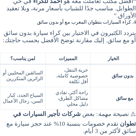
“أفضل مكتب تعاملت معه هو
أحمد للكراء
في حي
الطوابل. مناسب جدًا للشباب بأسعار مرنة، وبلا تعقيد
الأوراق.”
4. كراء السيارات بتطوان المغرب مع أو بدون سائق
يتردد الكثيرون في الاختيار بين كراء سيارة بدون سائق
أو مع سائق. إليك مقارنة توضح الأفضل بحسب حاجتك:
الخيار
المميزات
لمن يناسب؟
حرية التنقل،
السائقين المحليين أو
بدون سائق
خصوصية كاملة،
الزائرين المتكررين
أقل تكلفة
راحة أكثر، تفادي
السياح الجدد، كبار
مع سائق
مشاكل الطرق،
السن، رجال الأعمال
دليل محلي
⚠️
نصيحة مهمة
: بعض
شركات تأجير السيارات في
تطوان
تقدم خصومات بنسبة 10% عند حجز سيارة مع
سائق لأكثر من 3 أيام.