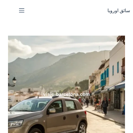
لتجاوز
لى
سائق اوروبا
لمحتوى