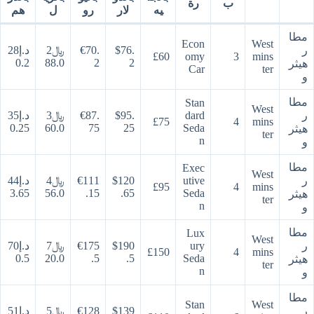
ب
رة
يه
لار
رو
ل
هم
مطا
Econ
West
ر
$76.
€70.
﷼2
د.إ28
£60
omy
3
mins
0.2
88.0
2
2
هيثر
Car
ter
و
مطا
Stan
West
ر
dard
$95.
€87.
﷼3
د.إ35
£75
4
mins
0.25
60.0
75
25
Seda
هيثر
ter
n
و
مطا
Exec
West
ر
utive
$120
€111
﷼4
د.إ44
£95
4
mins
3.65
56.0
.15
.65
Seda
هيثر
ter
n
و
مطا
Lux
West
ر
ury
$190
€175
﷼7
د.إ70
£150
4
mins
0.5
20.0
.5
.5
Seda
هيثر
ter
n
و
مطا
Stan
West
ر
$139
€128
﷼5
د.إ51