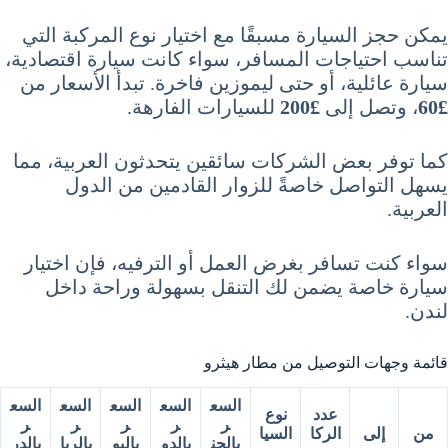
يمكن حجز السيارة مسبقًا مع اختيار نوع المركبة التي
تناسب احتياجات المسافر، سواء كانت سيارة اقتصادية،
سيارة عائلية، أو حتى ليموزين فاخرة. تبدأ الأسعار من
£60
، وتصل إلى
£200
للسيارات الفارهة.
كما توفر بعض الشركات سائقين يتحدثون العربية، مما
يسهل التواصل خاصةً للزوار القادمين من الدول
العربية.
سواء كنت تسافر بغرض العمل أو الترفيه، فإن اختيار
سيارة خاصة يضمن لك التنقل بسهولة وراحة داخل
لندن.
قائمة وجهات التوصيل من مطار هيثرو
السع
السع
السع
السع
السع
عدد
نوع
ر
ر
ر
ر
ر
من
إلى
الركا
السيا
بالجن
بالدو
باليو
بالريا
بالدر