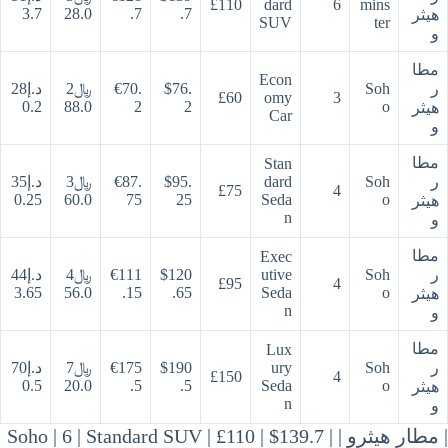
£110
dard
6
mins
3.7
28.0
.7
.7
هيثر
SUV
ter
و
مطا
Econ
ر
Soh
$76.
€70.
﷼2
د.إ28
£60
omy
3
0.2
88.0
2
2
o
هيثر
Car
و
مطا
Stan
ر
Soh
dard
$95.
€87.
﷼3
د.إ35
£75
4
0.25
60.0
75
25
Seda
o
هيثر
n
و
مطا
Exec
ر
Soh
utive
$120
€111
﷼4
د.إ44
£95
4
3.65
56.0
.15
.65
Seda
o
هيثر
n
و
مطا
Lux
ر
Soh
ury
$190
€175
﷼7
د.إ70
£150
4
0.5
20.0
.5
.5
Seda
o
هيثر
n
و
| مطار هيثرو | Soho | 6 | Standard SUV | £110 | $139.7 |