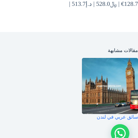
€128.7 | ﷼528.0 | د.إ513.7 |
مقالات مشابهة
سائق عربي في لندن