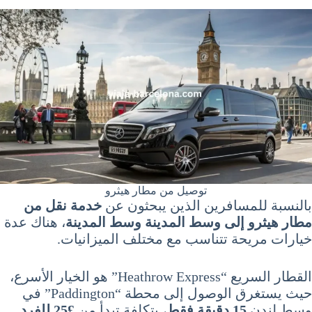
توصيل من مطار هيثرو
بالنسبة للمسافرين الذين يبحثون عن
خدمة نقل من
مطار هيثرو إلى وسط المدينة وسط المدينة
، هناك عدة
خيارات مريحة تتناسب مع مختلف الميزانيات.
القطار السريع “Heathrow Express” هو الخيار الأسرع،
حيث يستغرق الوصول إلى محطة “Paddington” في
وسط لندن
15 دقيقة فقط
، بتكلفة تبدأ من
£25 للفرد
.